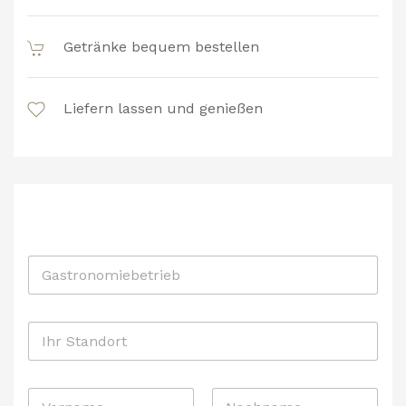
Getränke bequem bestellen
Liefern lassen und genießen
G
a
s
t
I
r
h
o
r
n
S
o
N
t
m